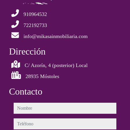
910964532
722192733
info@mikasainmobiliaria.com
Dirección
C/ Azorín, 4 (posterior) Local
28935 Móstoles
Contacto
nombre
teléfono