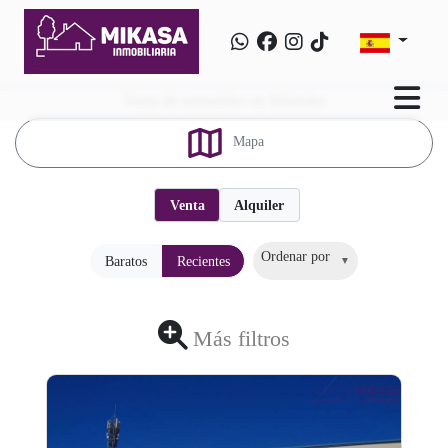
Venta de inmuebles en Móstoles
Mapa
Venta
Alquiler
Ordenar por
Baratos
Recientes
Más filtros