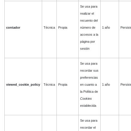
Se usa para
realizar el
recuento del
contador
Técnica
Propia
número de
1 año
Persist
accesos a la
página por
sesión
Se usa para
recordar sus
preferencias
viewed_cookie_policy
Técnica
Propia
en cuanto a
1 año
Persist
la Política de
Cookies
establecida
Se usa para
recordar el