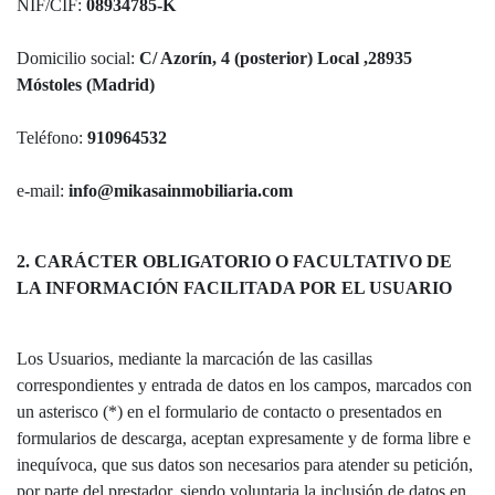
NIF/CIF:
08934785-K
Domicilio social:
C/ Azorín, 4 (posterior) Local ,28935
Móstoles (Madrid)
Teléfono:
910964532
e-mail:
info@mikasainmobiliaria.com
2. CARÁCTER OBLIGATORIO O FACULTATIVO DE
LA INFORMACIÓN FACILITADA POR EL USUARIO
Los Usuarios, mediante la marcación de las casillas
correspondientes y entrada de datos en los campos, marcados con
un asterisco (*) en el formulario de contacto o presentados en
formularios de descarga, aceptan expresamente y de forma libre e
inequívoca, que sus datos son necesarios para atender su petición,
por parte del prestador, siendo voluntaria la inclusión de datos en