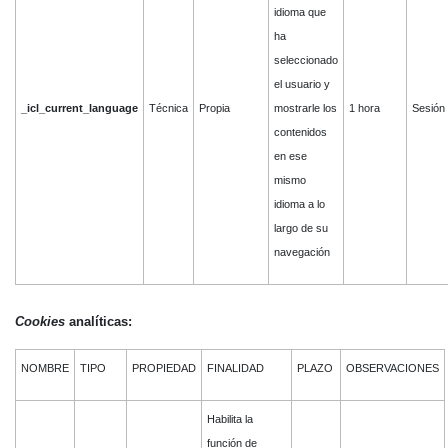
idioma que
ha
seleccionado
el usuario y
_icl_current_language
Técnica
Propia
mostrarle los
1 hora
Sesión
contenidos
en ese
mismo
idioma a lo
largo de su
navegación
Cookies
analíticas:
NOMBRE
TIPO
PROPIEDAD
FINALIDAD
PLAZO
OBSERVACIONES
Habilita la
función de