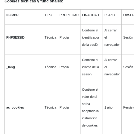
Cookies
técnicas y funcionales:
NOMBRE
TIPO
PROPIEDAD
FINALIDAD
PLAZO
OBSER
C
ontiene el
Al cerrar
PHPSESSID
Técnica
Propia
identificador
el
Sesión
de la sesión
navegador
C
ontiene el
Al cerrar
_lang
Técnica
Propia
idioma de la
el
Sesión
sesión
navegador
C
ontiene el
valor de si
se ha
ac_cookies
Técnica
Propia
1 año
Persist
aceptado la
instalación
de cookies