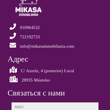
910964532
722192733
info@mikasainmobiliaria.com
Aдрес
C/ Azorín, 4 (posterior) Local
28935 Móstoles
Связаться с нами
ФИО