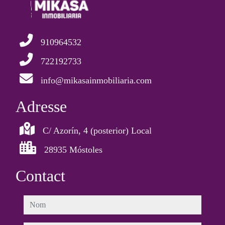
910964532
722192733
info@mikasainmobiliaria.com
Adresse
C/ Azorín, 4 (posterior) Local
28935 Móstoles
Contact
nom