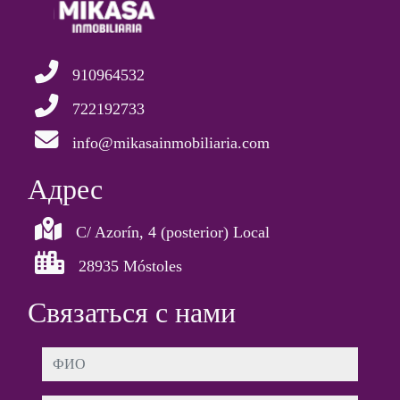
910964532
722192733
info@mikasainmobiliaria.com
Aдрес
C/ Azorín, 4 (posterior) Local
28935 Móstoles
Связаться с нами
ФИО