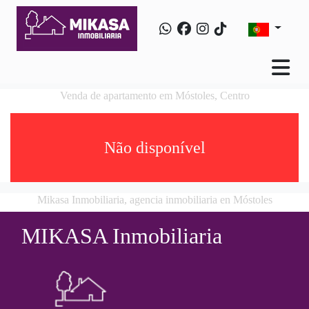
Venda de apartamento em Móstoles, Centro
Não disponível
Mikasa Inmobiliaria, agencia inmobiliaria en Móstoles
MIKASA Inmobiliaria