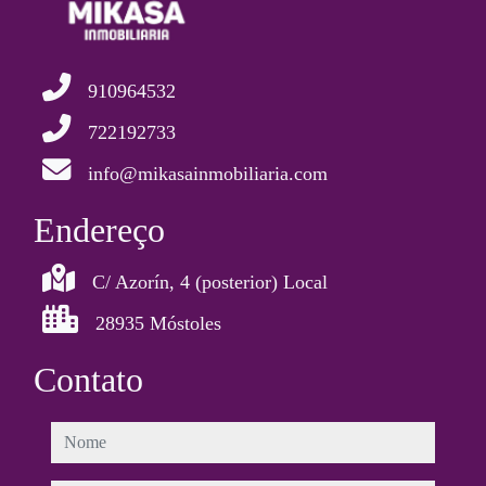
910964532
722192733
info@mikasainmobiliaria.com
Endereço
C/ Azorín, 4 (posterior) Local
28935 Móstoles
Contato
nome