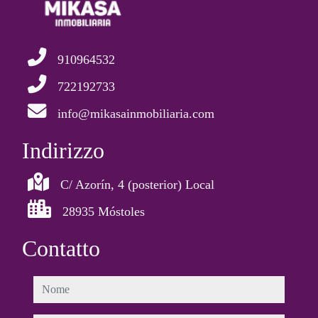
910964532
722192733
info@mikasainmobiliaria.com
Indirizzo
C/ Azorín, 4 (posterior) Local
28935 Móstoles
Contatto
nome