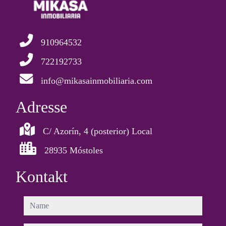
910964532
722192733
info@mikasainmobiliaria.com
Adresse
C/ Azorín, 4 (posterior) Local
28935 Móstoles
Kontakt
name