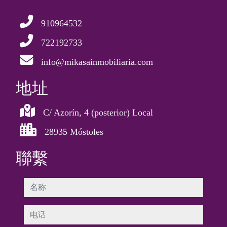
910964532
722192733
info@mikasainmobiliaria.com
地址
C/ Azorín, 4 (posterior) Local
28935 Móstoles
聯繫
名称
电话