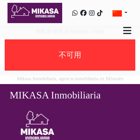
买卖 的 住房 在 Móstoles, Centro
不可用
Mikasa Inmobiliaria, agencia inmobiliaria en Móstoles
MIKASA Inmobiliaria