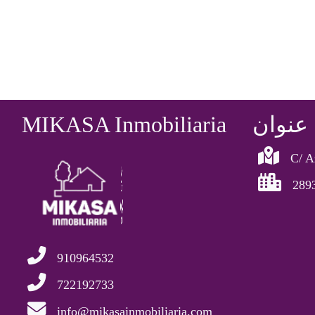
عنوان
MIKASA Inmobiliaria
C/ A
289
910964532
722192733
info@mikasainmobiliaria.com