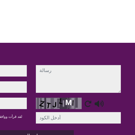
رسالة
Captcha
لقد قرأت وواف