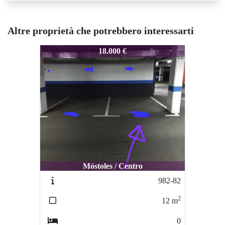
Altre proprietà che potrebbero interessarti
983-83
18.000 €
Móstoles / Centro
982-82
2
12
m
0