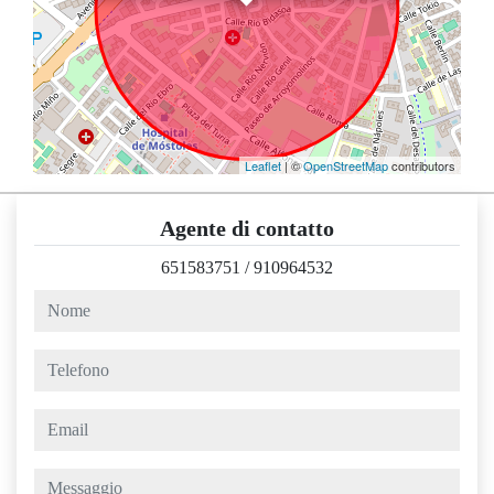
Leaflet
| ©
OpenStreetMap
contributors
Agente di contatto
651583751
/
910964532
nome
telefono
email
messaggio