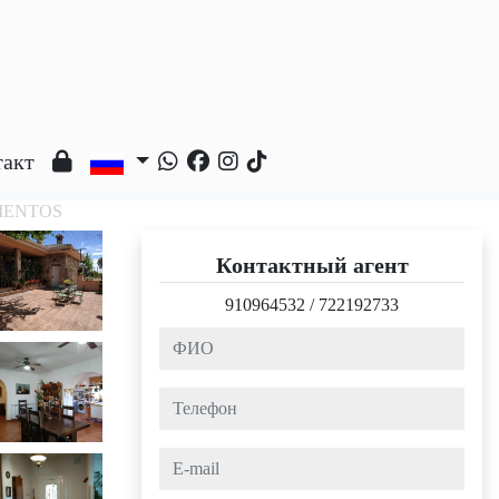
такт
ICIENTOS
Контактный агент
910964532
/
722192733
ФИО
Телефон
e-mail