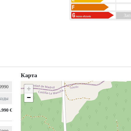
За
Карта
+
−
.990 €