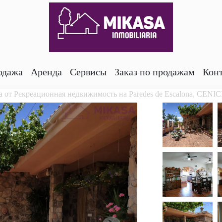
одажа
Аренда
Сервисы
Заказ по продажам
Кон
 от Рекреационная недвижимость на Paredes de Escalona, CEN