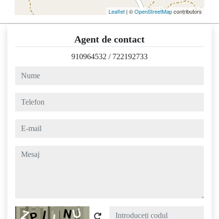
Leaflet
| ©
OpenStreetMap
contributors
Agent de contact
910964532
/
722192733
nume
telefon
e-mail
mesaj
Captcha