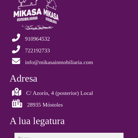
910964532
722192733
info@mikasainmobiliaria.com
Adresa
C/ Azorín, 4 (posterior) Local
28935 Móstoles
A lua legatura
nume