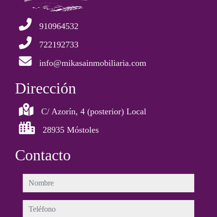
910964532
722192733
info@mikasainmobiliaria.com
Dirección
C/ Azorín, 4 (posterior) Local
28935 Móstoles
Contacto
nombre
teléfono