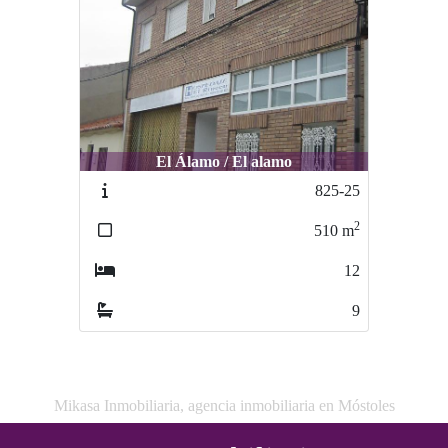
El Álamo / El alamo
825-25
2
510
m
12
9
Mikasa Inmobiliaria, agencia inmobiliaria en Móstoles