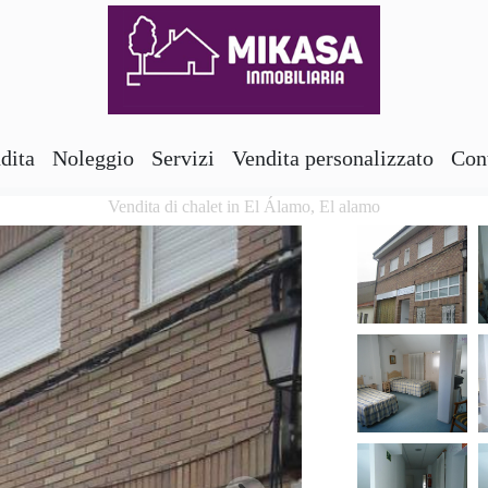
dita
Noleggio
Servizi
Vendita personalizzato
Con
Vendita di chalet in El Álamo, El alamo