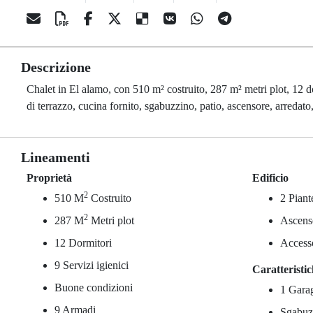
Descrizione
Chalet in El alamo, con 510 m² costruito, 287 m² metri plot, 12 do
di terrazzo, cucina fornito, sgabuzzino, patio, ascensore, arredato,
Lineamenti
Proprietà
Edificio
2
510 M
Costruito
2 Piant
2
287 M
Metri plot
Ascens
12 Dormitori
Accesso
9 Servizi igienici
Caratteristi
Buone condizioni
1 Gara
9 Armadi
Sgabuz