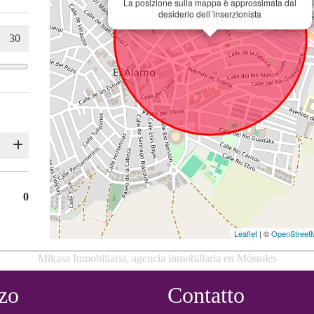
La posizione sulla mappa è approssimata dal
desiderio dell´inserzionista
0
Leaflet
| ©
OpenStreet
Mikasa Inmobiliaria, agencia inmobiliaria en Móstoles
zzo
Contatto