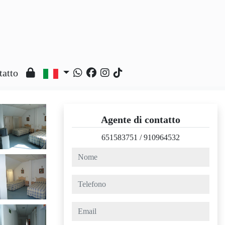
tatto
Agente di contatto
651583751
/
910964532
nome
telefono
email