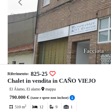
Facciata
825-25
Riferimento:
Chalet in vendita in CAÑO VIEJO
El Álamo, El alamo
mappa
790.000 €
(tasse e spese non incluse)
2
510 m
12
9
1