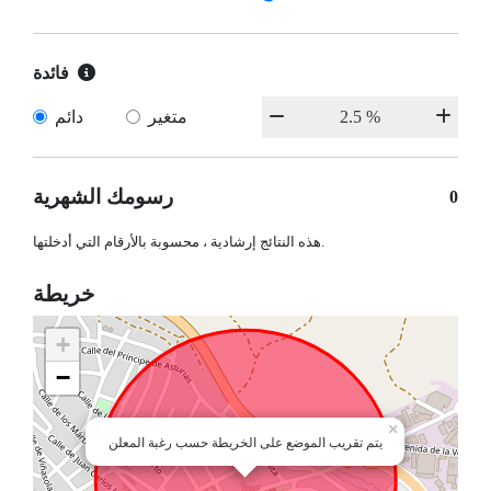
فائدة
متغير
دائم
رسومك الشهرية
0
هذه النتائج إرشادية ، محسوبة بالأرقام التي أدخلتها.
خريطة
+
−
×
يتم تقريب الموضع على الخريطة حسب رغبة المعلن