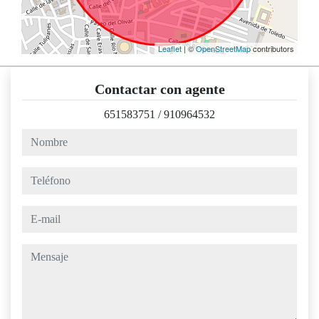
Leaflet
| ©
OpenStreetMap
contributors
Contactar con agente
651583751
/
910964532
nombre
teléfono
e-mail
mensaje