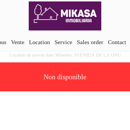
ous
Vente
Location
Service
Sales order
Contact
Location de auvent dans Móstoles, AVENIDA DE LA ONU
Non disponible