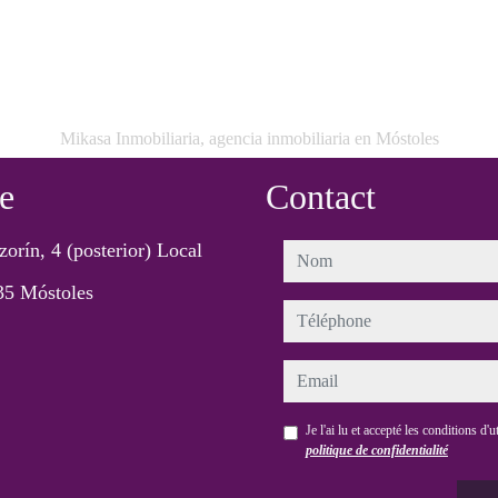
Mikasa Inmobiliaria, agencia inmobiliaria en Móstoles
e
Contact
zorín, 4 (posterior) Local
nom
35 Móstoles
téléphone
email
Je l'ai lu et accepté les conditions d'ut
politique de confidentialité