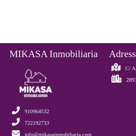
MIKASA Inmobiliaria
Adress
C/ A
289
910964532
722192733
info@mikasainmobiliaria.com