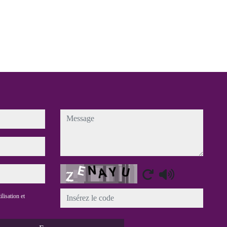
message
Captcha
ilisation et