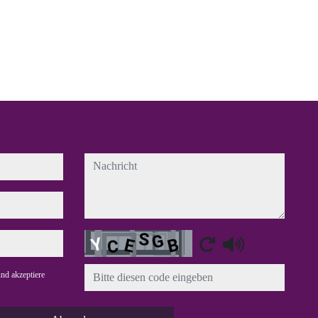
nachricht
Captcha
nd akzeptiere