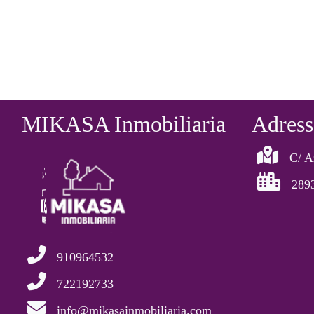
MIKASA Inmobiliaria
Adress
C/ A
289
910964532
722192733
info@mikasainmobiliaria.com