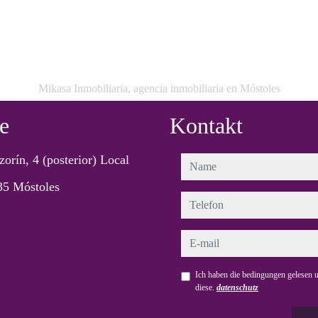
Mikasa Inmobiliaria, agencia inmobiliaria en Móstoles
e
Kontakt
zorín, 4 (posterior) Local
name
35 Móstoles
telefon
e-mail
Ich haben die bedingungen gelesen u
diese.
datenschutz