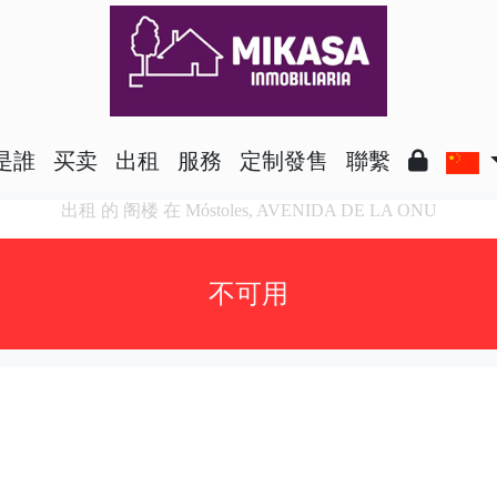
是誰
买卖
出租
服務
定制發售
聯繫
出租 的 阁楼 在 Móstoles, AVENIDA DE LA ONU
不可用