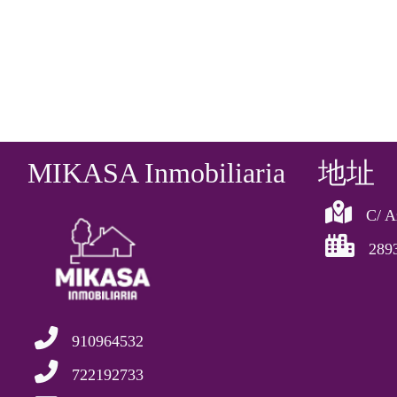
MIKASA Inmobiliaria
地址
C/ A
289
910964532
722192733